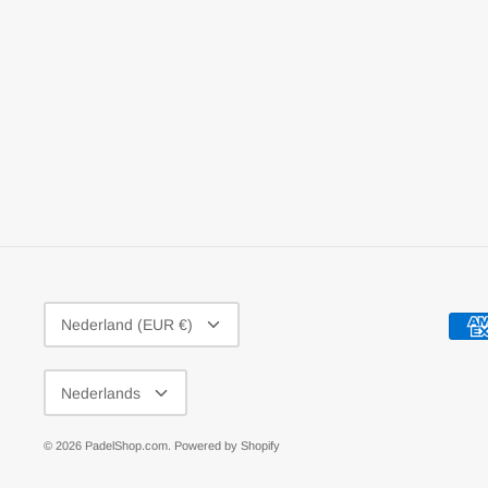
VALUTA
Nederland (EUR €)
TAAL
Nederlands
© 2026
PadelShop.com
.
Powered by Shopify