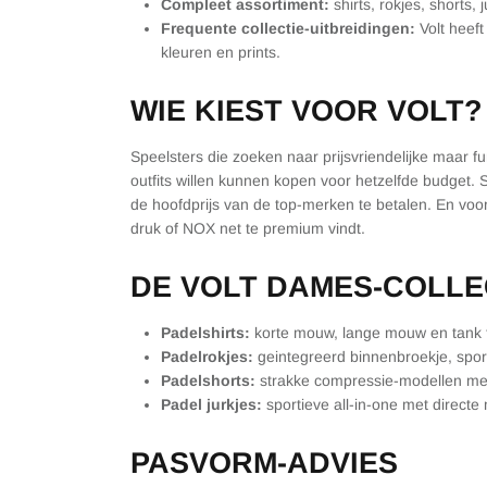
Compleet assortiment:
shirts, rokjes, shorts,
Frequente collectie-uitbreidingen:
Volt heef
kleuren en prints.
WIE KIEST VOOR VOLT?
Speelsters die zoeken naar prijsvriendelijke maar f
outfits willen kunnen kopen voor hetzelfde budget.
de hoofdprijs van de top-merken te betalen. En vo
druk of NOX net te premium vindt.
DE VOLT DAMES-COLLE
Padelshirts:
korte mouw, lange mouw en tank t
Padelrokjes:
geintegreerd binnenbroekje, sporti
Padelshorts:
strakke compressie-modellen me
Padel jurkjes:
sportieve all-in-one met directe 
PASVORM-ADVIES