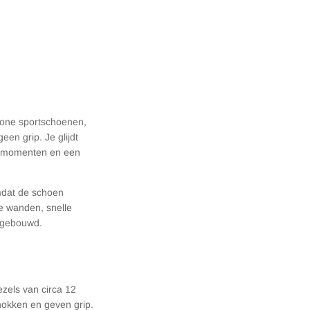
wone sportschoenen,
en grip. Je glijdt
de momenten en een
mdat de schoen
de wanden, snelle
r gebouwd.
zels van circa 12
chokken en geven grip.