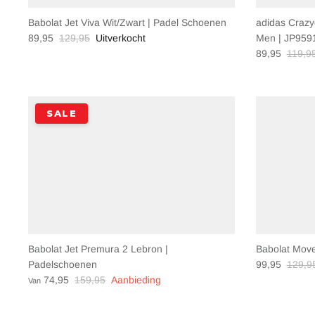
Babolat Jet Viva Wit/Zwart | Padel Schoenen
adidas Crazy
89,95
129,95
Uitverkocht
Men | JP959
89,95
119,9
SALE
Babolat Jet Premura 2 Lebron |
Babolat Move
Padelschoenen
99,95
129,9
74,95
159,95
Aanbieding
Van