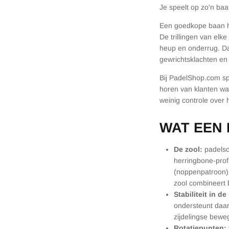
Je speelt op zo'n baa
Een goedkope baan hee
De trillingen van elk
heup en onderrug. Dat
gewrichtsklachten en
Bij PadelShop.com sp
horen van klanten wat
weinig controle over 
WAT EEN
De zool:
padelsc
herringbone-prof
(noppenpatroon) 
zool combineert b
Stabiliteit in d
ondersteunt daarv
zijdelingse bew
Rotatiepunten: