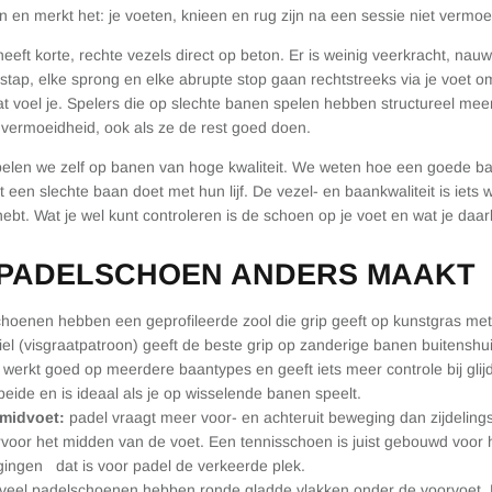
n en merkt het: je voeten, knieen en rug zijn na een sessie niet vermoe
ft korte, rechte vezels direct op beton. Er is weinig veerkracht, nauw
e stap, elke sprong en elke abrupte stop gaan rechtstreeks via je voet o
 voel je. Spelers die op slechte banen spelen hebben structureel meer
 vermoeidheid, ook als ze de rest goed doen.
elen we zelf op banen van hoge kwaliteit. We weten hoe een goede b
 een slechte baan doet met hun lijf. De vezel- en baankwaliteit is iets w
hebt. Wat je wel kunt controleren is de schoen op je voet en wat je daa
 PADELSCHOEN ANDERS MAAKT
hoenen hebben een geprofileerde zool die grip geeft op kunstgras met 
iel (visgraatpatroon) geeft de beste grip op zanderige banen buitenshui
werkt goed op meerdere baantypes en geeft iets meer controle bij glij
eide en is ideaal als je op wisselende banen speelt.
e midvoet:
padel vraagt meer voor- en achteruit beweging dan zijdelin
oor het midden van de voet. Een tennisschoen is juist gebouwd voor hiel
egingen
dat is voor padel de verkeerde plek.
veel padelschoenen hebben ronde gladde vlakken onder de voorvoet. Di