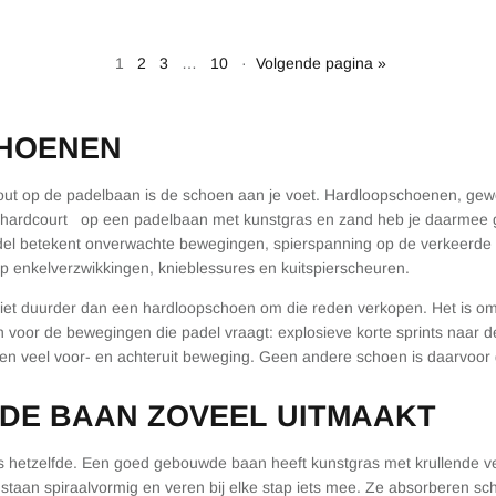
1
2
3
…
10
·
Volgende pagina »
HOENEN
ut op de padelbaan is de schoen aan je voet. Hardloopschoenen, ge
 hardcourt
op een padelbaan met kunstgras en zand heb je daarmee ge
adel betekent onverwachte bewegingen, spierspanning op de verkeer
op enkelverzwikkingen, knieblessures en kuitspierscheuren.
iet duurder dan een hardloopschoen om die reden verkopen. Het is o
n voor de bewegingen die padel vraagt: explosieve korte sprints naar 
ps en veel voor- en achteruit beweging. Geen andere schoen is daarvoo
DE BAAN ZOVEEL UITMAAKT
is hetzelfde. Een goed gebouwde baan heeft kunstgras met krullende ve
s staan spiraalvormig en veren bij elke stap iets mee. Ze absorberen s