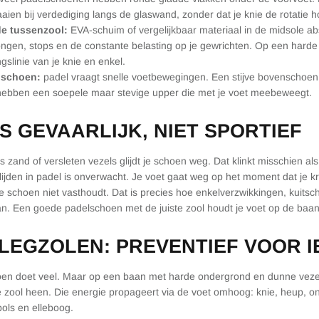
aien bij verdediging langs de glaswand, zonder dat je knie de rotatie h
de tussenzool:
EVA-schuim of vergelijkbaar materiaal in de midsole a
ngen, stops en de constante belasting op je gewrichten. Op een harde 
gslinie van je knie en enkel.
nschoen:
padel vraagt snelle voetbewegingen. Een stijve bovenschoen 
ebben een soepele maar stevige upper die met je voet meebeweegt.
IS GEVAARLIJK, NIET SPORTIEF
 zand of versleten vezels glijdt je schoen weg. Dat klinkt misschien als
Glijden in padel is onverwacht. Je voet gaat weg op het moment dat je kr
e schoen niet vasthoudt. Dat is precies hoe enkelverzwikkingen, kuits
an. Een goede padelschoen met de juiste zool houdt je voet op de baan
LEGZOLEN: PREVENTIEF VOOR 
n doet veel. Maar op een baan met harde ondergrond en dunne vezels
de zool heen. Die energie propageert via de voet omhoog: knie, heup, on
ols en elleboog.