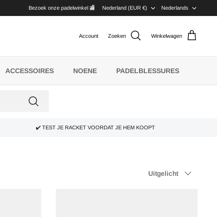
VALUTA
TAAL
Bezoek onze padelwinkel 🏬
Nederland (EUR €)
Nederlands
Account
Zoeken
Winkelwagen
ACCESSOIRES
NOENE
PADELBLESSURES
✔️ TEST JE RACKET VOORDAT JE HEM KOOPT
Sorteren
Uitgelicht
op