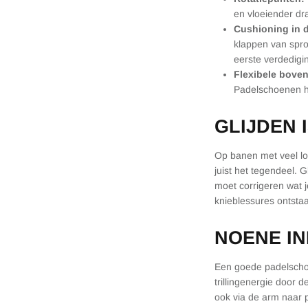
en vloeiender dra
Cushioning in 
klappen van spro
eerste verdedigin
Flexibele bove
Padelschoenen h
GLIJDEN 
Op banen met veel los
juist het tegendeel. 
moet corrigeren wat j
knieblessures ontsta
NOENE IN
Een goede padelschoe
trillingenergie door 
ook via de arm naar p