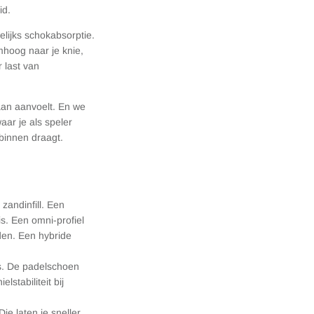
id.
elijks schokabsorptie.
mhoog naar je knie,
 last van
aan aanvoelt. En we
aar je als speler
rbinnen draagt.
zandinfill. Een
s. Een omni-profiel
den. Een hybride
gs. De padelschoen
stabiliteit bij
e laten je sneller