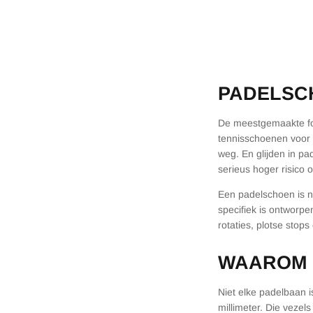
PADELSC
De meestgemaakte fo
tennisschoenen voor
weg. En glijden in p
serieus hoger risico 
Een padelschoen is n
specifiek is ontworpe
rotaties, plotse sto
WAAROM 
Niet elke padelbaan 
millimeter. Die vezel